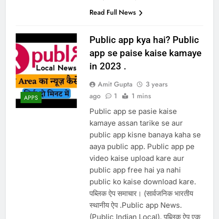
Read Full News
Public app kya hai? Public
app se paise kaise kamaye
in 2023 .
Amit Gupta
3 years
ago
1
1 mins
APPS
Public app se pasie kaise
kamaye assan tarike se aur
public app kisne banaya kaha se
aaya public app. Public app pe
video kaise upload kare aur
public app free hai ya nahi
public ko kaise download kare.
पब्लिक ऐप समाचार। (सार्वजनिक भारतीय
स्थानीय ऐप .Public app News.
(Public Indian Local). पब्लिक ऐप एक