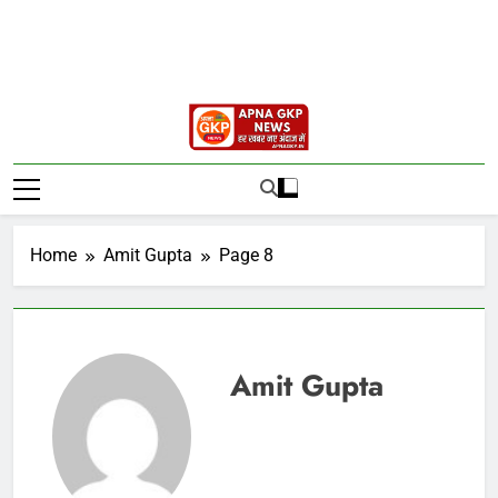
Gorakhpur
Gorakhpur News Hindi, Gorakhpur
Local News
Today News
Home
Amit Gupta
Page 8
Amit Gupta