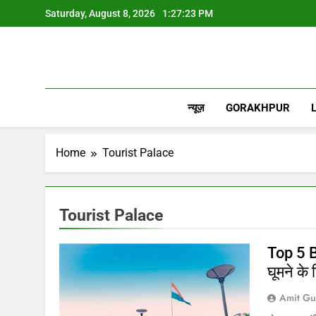
Skip
Saturday, August 8, 2026
1:27:23 PM
to
content
न्यूज़
GORAKHPUR
Home
Tourist Palace
Tourist Palace
Top 5 B
घूमने के 
Amit Gu