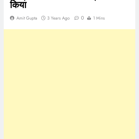
किया
0
Amit Gupta
3 Years Ago
1 Mins