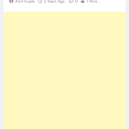
0
Amit Gupta
3 Years Ago
1 Mins